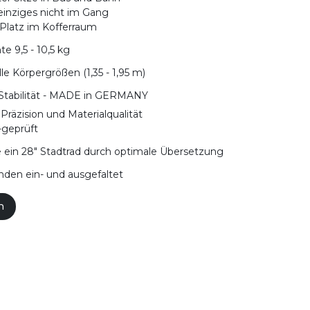
s einziges nicht im Gang
l Platz im Kofferraum
te 9,5 - 10,5 kg
lle Körpergrößen (1,35 - 1,95 m)
Stabilität - MADE in GERMANY
Präzision und Materialqualität
-geprüft
e ein 28" Stadtrad durch optimale Übersetzung
nden ein- und ausgefaltet
n