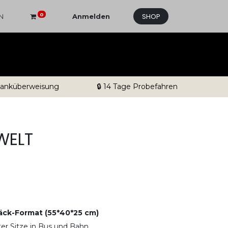
SHOP
0
N
Anmelden
 Banküberweisung
🔒 14 Tage Probefahren
WELT
ck-Format (55*40*25 cm)
ter Sitze in Bus und Bahn