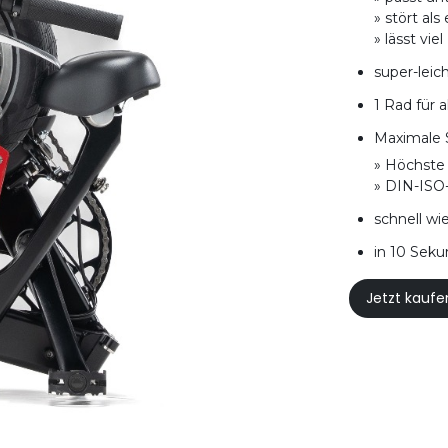
» stört al
» lässt vie
super-leich
1 Rad für a
Maximale 
» Höchste 
» DIN-ISO
schnell wi
in 10 Seku
Jetzt kaufe