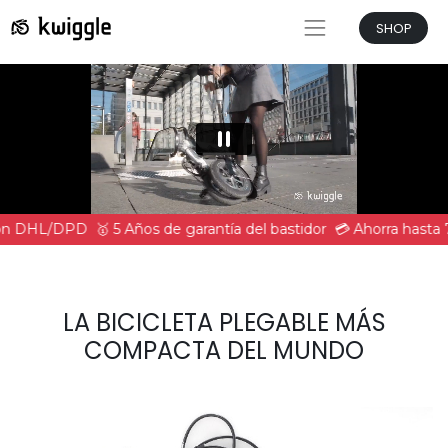
SHOP
 con DHL/DPD
🥇 5 Años de garantía del bastidor
💳 Ahorra hasta 
LA BICICLETA PLEGABLE MÁS
COMPACTA DEL MUNDO