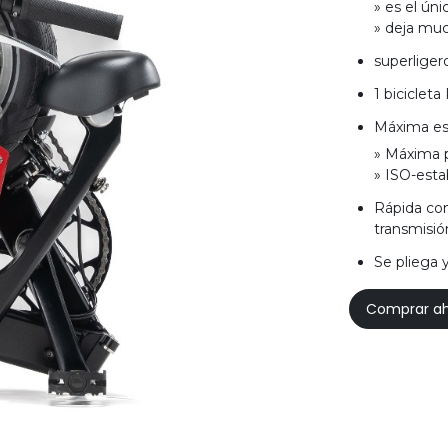
» es el úni
» deja muc
superligero
1 bicicleta
Máxima es
» Máxima p
» ISO-esta
Rápida com
transmisió
Se pliega 
Comprar a