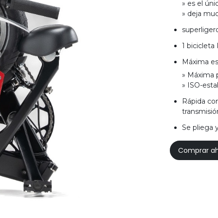
» es el úni
» deja muc
superligero
1 bicicleta
Máxima es
» Máxima p
» ISO-esta
Rápida com
transmisió
Se pliega 
Comprar a