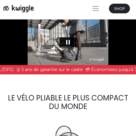
SHOP
HL/DPD
🥇 5 ans de garantie sur le cadre
💳 Économisez jusqu'à 7
LE VÉLO PLIABLE LE PLUS COMPACT
DU MONDE