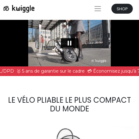
SHOP
HL/DPD
🥇 5 ans de garantie sur le cadre
💳 Économisez jusqu'à 7
LE VÉLO PLIABLE LE PLUS COMPACT
DU MONDE