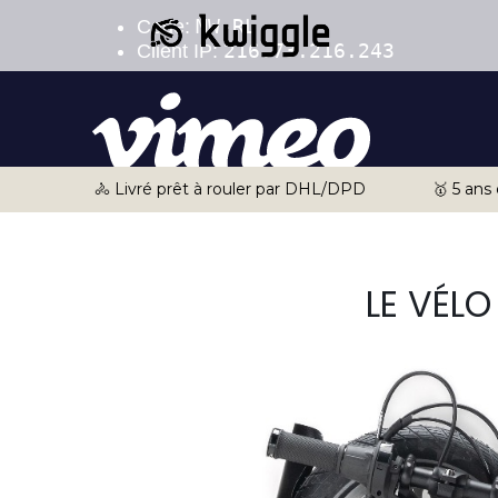
🚴 Livré prêt à rouler par DHL/DPD
🥇 5 ans
LE VÉL