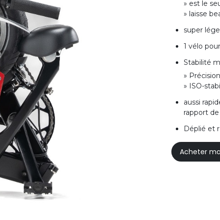
» est le se
» laisse b
super lége
1 vélo pour
Stabilité
» Précisio
» ISO-stabi
aussi rapi
rapport de
Déplié et 
Acheter ma