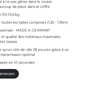
ul à ne pas gêner dans le couloir
eaucoup de place dans le coffre
r 9,5-10,5 kg
 toutes les tailles comprises (1,35 - 1,95m)
 maximale - MADE in GERMANY
n et qualité des matériaux maximales
lité testée
de qu'un vélo de ville 28 pouces grâce à un
 transmission optimal
replié en 10 secondes
intenant