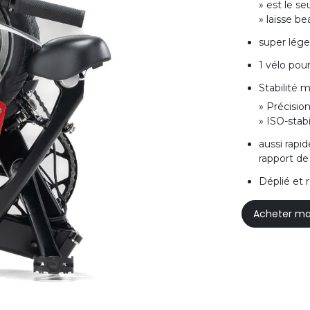
» est le se
» laisse b
super lége
1 vélo pour
Stabilité
» Précisio
» ISO-stabi
aussi rapi
rapport de
Déplié et 
Acheter ma