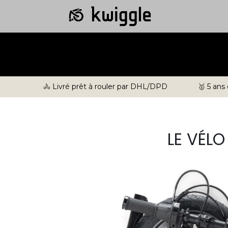
🚴 Livré prêt à rouler par DHL/DPD
🥇 5 ans
LE VÉL