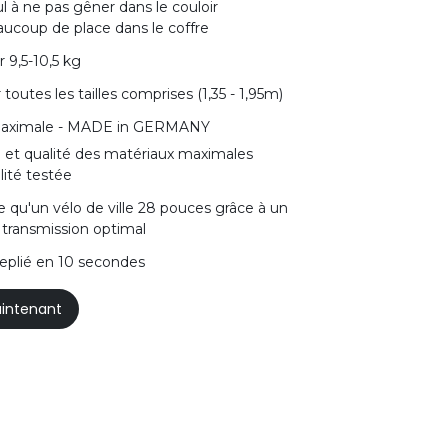
ul à ne pas gêner dans le couloir
eaucoup de place dans le coffre
r 9,5-10,5 kg
 toutes les tailles comprises (1,35 - 1,95m)
 maximale - MADE in GERMANY
n et qualité des matériaux maximales
lité testée
de qu'un vélo de ville 28 pouces grâce à un
 transmission optimal
replié en 10 secondes
intenant