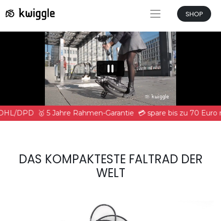
SHOP
t DHL/DPD
🥇 5 Jahre Rahmen-Garantie
💳 spare bis zu 70 Euro
DAS KOMPAKTESTE FALTRAD DER
WELT