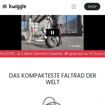
SHOP
 DHL/DPD
🥇 5 Jahre Rahmen-Garantie
💳 spare bis zu 70 Euro
DAS KOMPAKTESTE FALTRAD DER
WELT