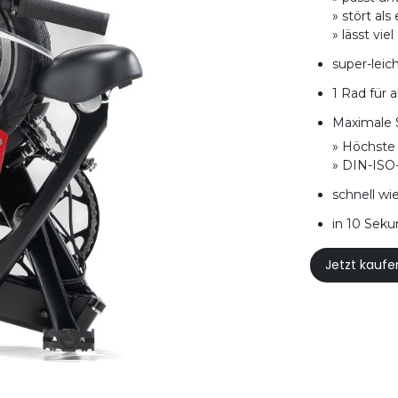
» stört al
» lässt vie
super-leich
1 Rad für a
Maximale 
» Höchste 
» DIN-ISO
schnell wi
in 10 Seku
Jetzt kaufe