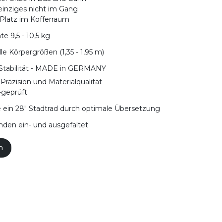
s einziges nicht im Gang
l Platz im Kofferraum
te 9,5 - 10,5 kg
lle Körpergrößen (1,35 - 1,95 m)
Stabilität - MADE in GERMANY
Präzision und Materialqualität
-geprüft
e ein 28" Stadtrad durch optimale Übersetzung
nden ein- und ausgefaltet
n