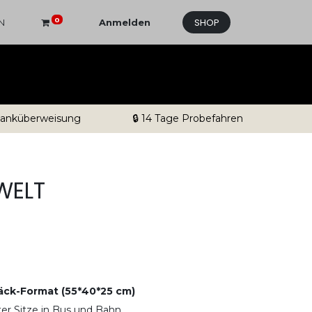
SHOP
0
N
Anmelden
 Banküberweisung
🔒 14 Tage Probefahren
WELT
ck-Format (55*40*25 cm)
ter Sitze in Bus und Bahn