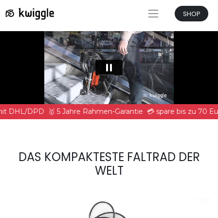
SHOP
mit DHL/DPD
🥇 5 Jahre Rahmen-Garantie
💳 spare bis zu 70 E
DAS KOMPAKTESTE FALTRAD DER
WELT