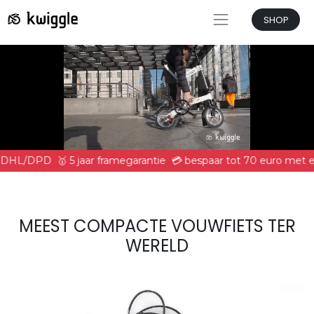
SHOP
et DHL/DPD
🥇 5 jaar framegarantie
💳 bespaar tot 70 euro met e
MEEST COMPACTE VOUWFIETS TER
WERELD