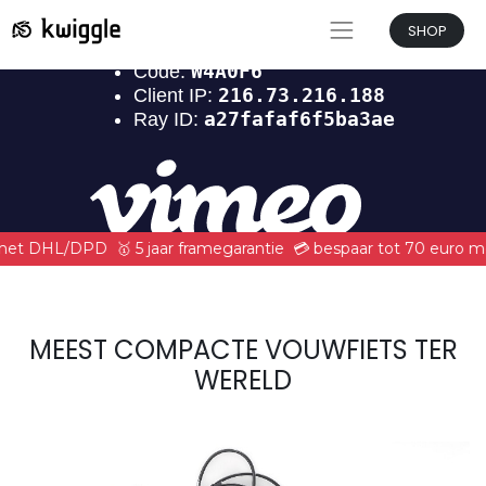
SHOP
d met DHL/DPD
🥇 5 jaar framegarantie
💳 bespaar tot 70 euro m
MEEST COMPACTE VOUWFIETS TER
WERELD