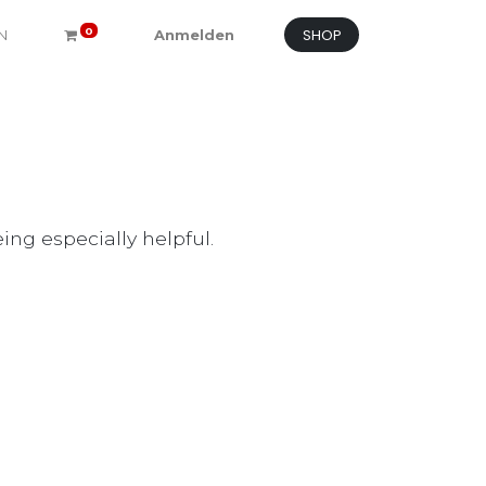
SHOP
0
N
Anmelden
ng especially helpful.