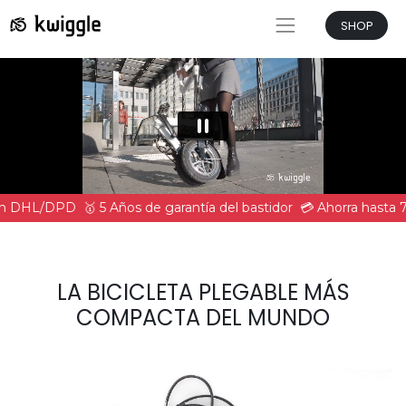
SHOP
con DHL/DPD
🥇 5 Años de garantía del bastidor
💳 Ahorra hasta 7
LA BICICLETA PLEGABLE MÁS
COMPACTA DEL MUNDO