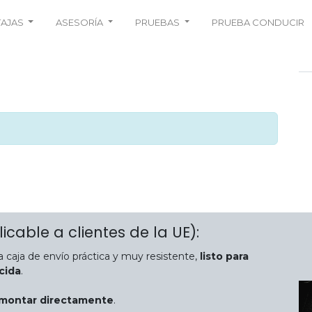
TAJAS
ASESORÍA
PRUEBAS
PRUEBA CONDUCIR
licable a clientes de la UE):
 caja de envío práctica y muy resistente,
listo para
ecida
.
 montar directamente
.