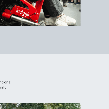
nciona:
illo,