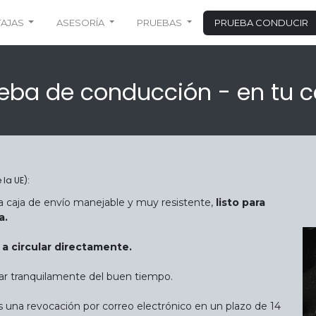
TAJAS
ASESORÍA
PRUEBAS
PRUEBA CONDUCIR
eba de conducción - en tu 
 la UE):
 caja de envío manejable y muy resistente,
listo para
a.
 circular directamente.
utar tranquilamente del buen tiempo.
s una revocación por correo electrónico en un plazo de 14