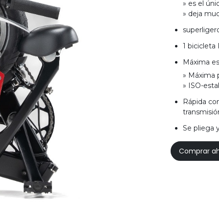
» es el úni
» deja muc
superligero
1 bicicleta
Máxima es
» Máxima p
» ISO-esta
Rápida com
transmisió
Se pliega 
Comprar a