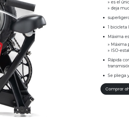
» es el úni
» deja muc
superligero
1 bicicleta
Máxima es
» Máxima p
» ISO-esta
Rápida com
transmisió
Se pliega 
Comprar a