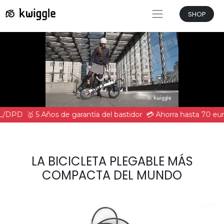
SHOP
HL/DPD
🥇 5 Años de garantía del bastidor
💳 Ahorra hasta 70 eur
LA BICICLETA PLEGABLE MÁS
COMPACTA DEL MUNDO