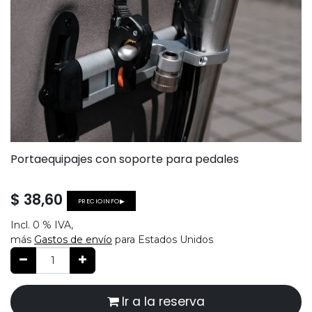
Portaequipajes con soporte para pedales
$
38,60
PRECIOINFO▶
Incl.
0 %
IVA,
más
Gastos de envío
para Estados Unidos
Ir a la reserva