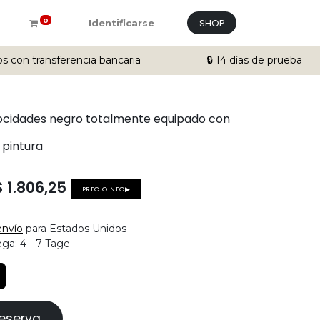
SHOP
0
Identificarse
os con transferencia bancaria
🔒 14 días de prueba
locidades negro totalmente equipado con
 pintura
$
1.806,25
PRECIOINFO▶
envío
para Estados Unidos
ega:
4 - 7 Tage
reserva