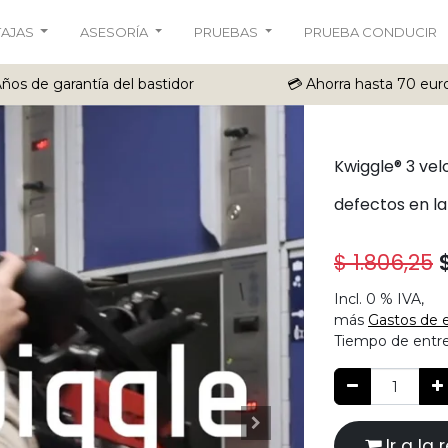
TAJAS
ASESORÍA
PRUEBAS
PRUEBA CONDUCIR
Años de garantía del bastidor
💳 Ahorra hasta 70 eur
Kwiggle® 3 ve
defectos en la
$
1.806,25
Incl.
0 %
IVA,
más
Gastos de 
Tiempo de entr
Ir a la 