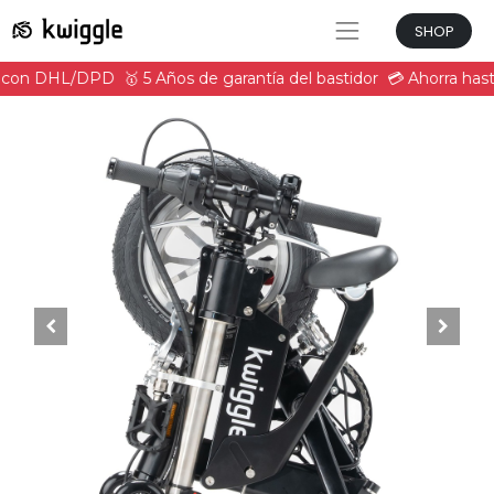
SHOP
ir con DHL/DPD
🥇 5 Años de garantía del bastidor
💳 Ahorra hast