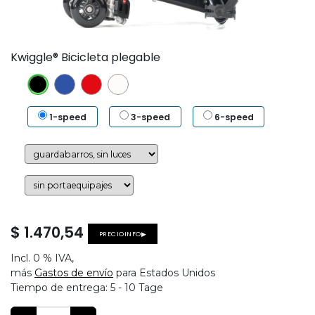
Kwiggle® Bicicleta plegable
1-speed
3-speed
6-speed
$
1.470,54
PRECIOINFO▶
Incl.
0 %
IVA,
más
Gastos de envío
para Estados Unidos
Tiempo de entrega:
5 - 10 Tage