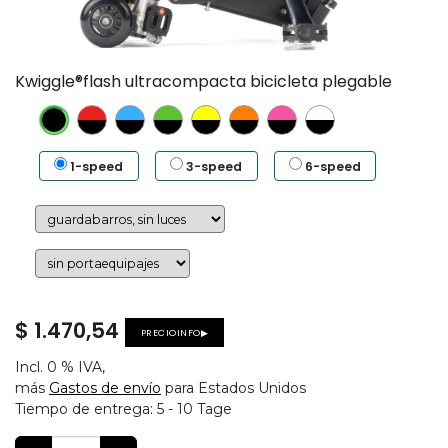
Kwiggle®flash ultracompacta bicicleta plegable
1-speed
3-speed
6-speed
$
1.470,54
PRECIOINFO▶
Incl.
0 %
IVA,
más
Gastos de envío
para Estados Unidos
Tiempo de entrega:
5 - 10 Tage