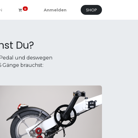
SHOP
0
N
Anmelden
hst Du?
 Pedal und deswegen
6 Gänge brauchst: