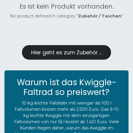
Es ist kein Produkt vorhanden.
No product defined in category "
Zubehör / Taschen
".
Hier geht es zum Zubehör ...
Warum ist das Kwiggle-
Faltrad so preiswert?
10 kg leichte Falträder mit weniger als 100 l
Faltvolumen kosten mehr als 2.500 Euro. Das 9-10
kg leichte Kwiggle mit dem einzigartigen
Faltvolumen von nur 55 l kostet ab 1.421 Euro. Viele
Kunden fragen daher, warum das Kwiggle im