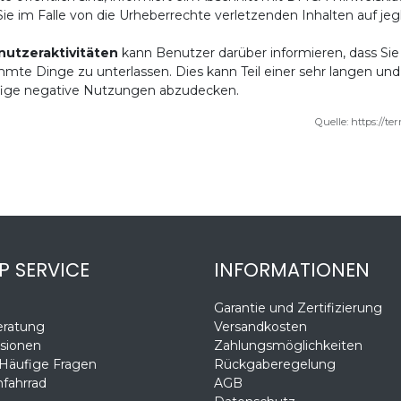
Sie im Falle von die Urheberrechte verletzenden Inhalten auf 
nutzeraktivitäten
kann Benutzer darüber informieren, dass Sie
mte Dinge zu unterlassen. Dies kann Teil einer sehr langen und
fige negative Nutzungen abzudecken.
Quelle: https://t
P SERVICE
INFORMATIONEN
Garantie und Zertifizierung
eratung
Versandkosten
sionen
Zahlungsmöglichkeiten
 Häufige Fragen
Rückgaberegelung
fahrrad
AGB