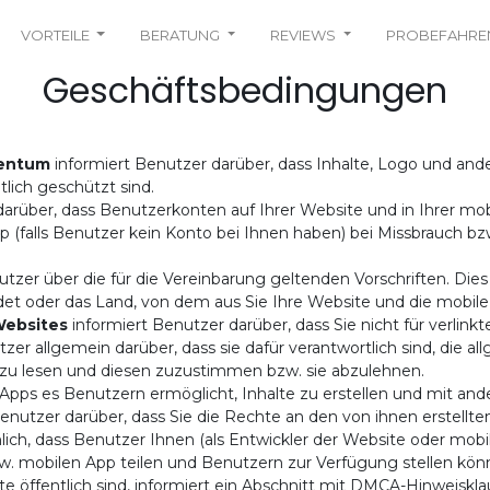
VORTEILE
BERATUNG
REVIEWS
PROBEFAHRE
Geschäftsbedingungen
gentum
informiert Benutzer darüber, dass Inhalte, Logo und ander
lich geschützt sind.
darüber, dass Benutzerkonten auf Ihrer Website und in Ihrer m
App (falls Benutzer kein Konto bei Ihnen haben) bei Missbrauch
tzer über die für die Vereinbarung geltenden Vorschriften. Dies 
et oder das Land, von dem aus Sie Ihre Website und die mobile
Websites
informiert Benutzer darüber, dass Sie nicht für verlinkt
utzer allgemein darüber, dass sie dafür verantwortlich sind, di
n zu lesen und diesen zuzustimmen bzw. sie abzulehnen.
pps es Benutzern ermöglicht, Inhalte zu erstellen und mit ander
enutzer darüber, dass Sie die Rechte an den von ihnen erstellten
lich, dass Benutzer Ihnen (als Entwickler der Website oder mo
bzw. mobilen App teilen und Benutzern zur Verfügung stellen kön
te öffentlich sind, informiert ein Abschnitt mit DMCA-Hinweiskla