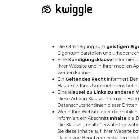
Die Offenlegung zum
geistigen Ei
Eigentum darstellen und urheberrecht
Eine
Kündigungsklausel
informiert 
Ihrer Website und in Ihrer mobilen 
werden können.
Ein
Geltendes Recht
informiert Benu
Hauptsitz Ihres Unternehmens befind
Eine
Klausel zu Links zu anderen 
Diese Art von Klausel informiert Ben
Datenschutzrichtlinien dieser Dritte
Wenn Ihre Website oder die mobilen A
informiert ein Abschnitt
Inhalte
die B
Die Klausel „Inhalte“ erwähnt gewöhn
Sie diese Inhalte auf Ihrer Website 
Da die von Benutzern erstellten Inhal