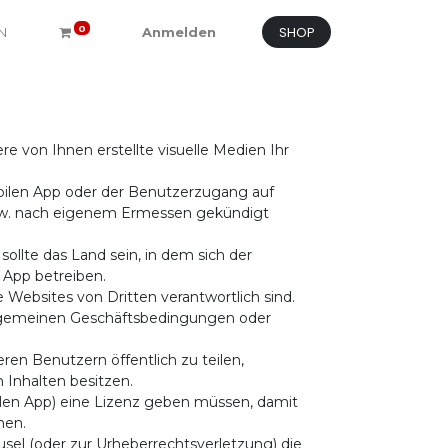
SHOP
0
N
Anmelden
e von Ihnen erstellte visuelle Medien Ihr
obilen App oder der Benutzerzugang auf
 bzw. nach eigenem Ermessen gekündigt
sollte das Land sein, in dem sich der
 App betreiben.
e Websites von Dritten verantwortlich sind.
e allgemeinen Geschäftsbedingungen oder
en Benutzern öffentlich zu teilen,
 Inhalten besitzen.
bilen App) eine Lizenz geben müssen, damit
nen.
usel (oder zur Urheberrechtsverletzung) die