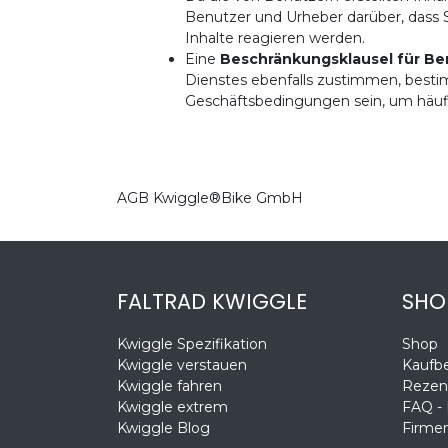
Benutzer und Urheber darüber, dass 
Inhalte reagieren werden.
Eine
Beschränkungsklausel für Be
Dienstes ebenfalls zustimmen, bestim
Geschäftsbedingungen sein, um häu
AGB Kwiggle®Bike GmbH
FALTRAD KWIGGLE
SHO
Kwiggle Spezifikation
Shop
Kwiggle verstauen
Kaufb
Kwiggle fahren
Rezen
Kwiggle extrem
FAQ -
Kwiggle Blog
Firmen