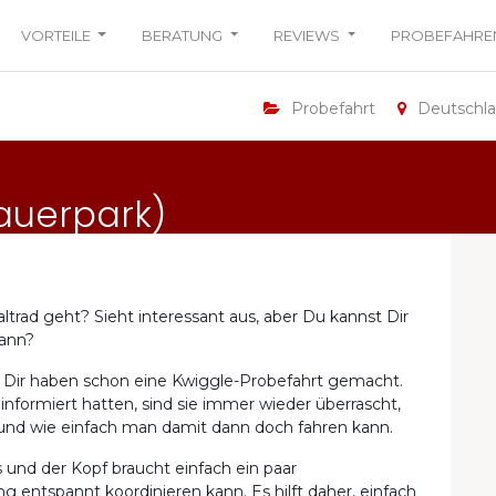
VORTEILE
BERATUNG
REVIEWS
PROBEFAHRE
Probefahrt
Deutschl
Mauerpark)
ltrad geht? Sieht interessant aus, aber Du kannst Dir
kann?
r Dir haben schon eine Kwiggle-Probefahrt gemacht.
nformiert hatten, sind sie immer wieder überrascht,
 und wie einfach man damit dann doch fahren kann.
 und der Kopf braucht einfach ein paar
entspannt koordinieren kann. Es hilft daher, einfach