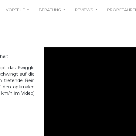
VORTEILE
BERATUNG
REVIEWS
PROBEFAHRE
heit
ppt das Kwiggle
schwingt auf die
n tretende Bein
f den optimalen
7 km/h im Video)