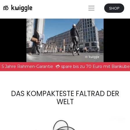
SHOP
 5 Jahre Rahmen-Garantie
💳 spare bis zu 70 Euro mit Bankübe
DAS KOMPAKTESTE FALTRAD DER
WELT