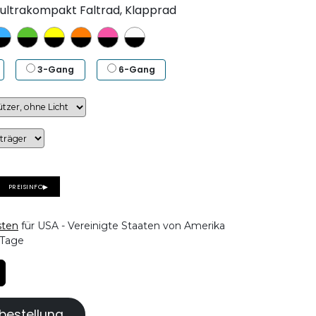
 ultrakompakt Faltrad, Klapprad
3-Gang
6-Gang
PREISINFO▶
sten
für USA - Vereinigte Staaten von Amerika
 Tage
bestellung