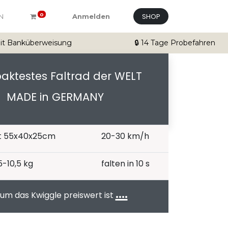
SHOP
0
N
Anmelden
mit Banküberweisung
🔒 14 Tage Probefahren
ktestes Faltrad der WELT
MADE in GERMANY
et 55x40x25cm
20-30 km/h
5-10,5 kg
falten in 10 s
....
um das Kwiggle preiswert ist