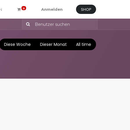
SHOP
0
N
Anmelden
Diese Woche
Dieser Monat
All time