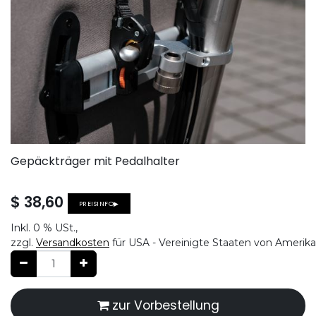
Gepäckträger mit Pedalhalter
$
38,60
PREISINFO▶
Inkl.
0 %
USt.,
zzgl.
Versandkosten
für USA - Vereinigte Staaten von Amerika
zur Vorbestellung