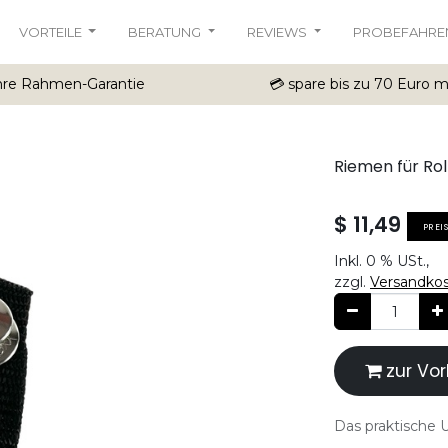
VORTEILE
BERATUNG
REVIEWS
PROBEFAHRE
ahre Rahmen-Garantie
💳 spare bis zu 70 Euro 
Riemen für Rol
$
11,49
PREI
Inkl.
0 %
USt.,
zzgl.
Versandko
zur Vor
Das praktische U