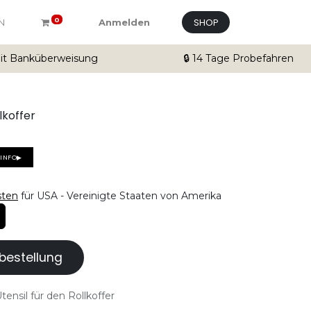
SHOP
0
N
Anmelden
mit Banküberweisung
🔒 14 Tage Probefahren
lkoffer
SINFO▶
sten
für USA - Vereinigte Staaten von Amerika
bestellung
tensil für den Rollkoffer