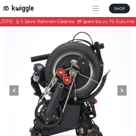
SHOP
L/DPD
🥇 5 Jahre Rahmen-Garantie
💳 spare bis zu 70 Euro mi