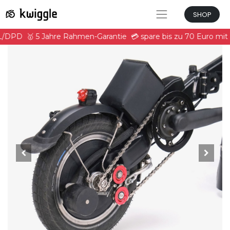
SHOP
HL/DPD
🥇 5 Jahre Rahmen-Garantie
💳 spare bis zu 70 Euro mi