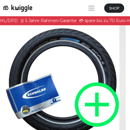
SHOP
 DHL/DPD
🥇 5 Jahre Rahmen-Garantie
💳 spare bis zu 70 Euro 