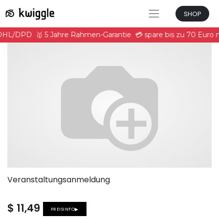
SHOP
 DHL/DPD
🥇 5 Jahre Rahmen-Garantie
💳 spare bis zu 70 Euro
Veranstaltungsanmeldung
$
11,49
PREISINFO▶