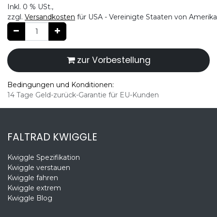
Inkl.
0 %
USt.,
zzgl.
Versandkosten
für USA - Vereinigte Staaten von Amerika
zur Vorbestellung
Bedingungen und Konditionen:
14 Tage Geld-zurück-Garantie für EU-Kunden
FALTRAD KWIGGLE
Kwiggle Spezifikation
Kwiggle verstauen
Kwiggle fahren
Kwiggle extrem
Kwiggle Blog