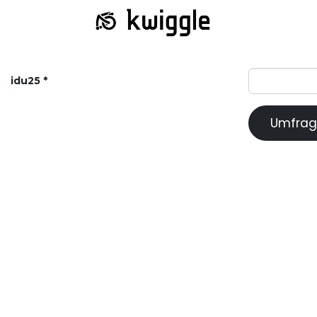
idu25
Umfrag