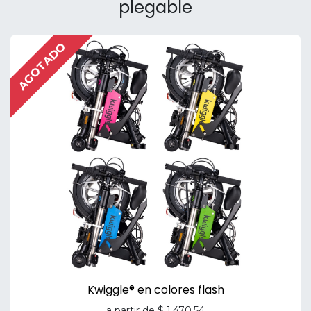
plegable
AGOTADO
Kwiggle® en colores flash
a partir de
$
1.470,54