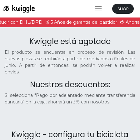
SHOP
onducir con DHL/DPD
🥇 5 Años de garantía del bastidor
💳 Ahorra
Kwiggle está agotado
El producto se encuentra en proceso de revisión. Las
nuevas piezas se recibirán a partir de mediados o finales de
junio. A partir de entonces, se podrán volver a realizar
envíos.
Nuestros descuentos:
Si selecciona "Pago por adelantado mediante transferencia
bancaria" en la caja, ahorrará un 3% con nosotros.
Kwiggle - configura tu bicicleta