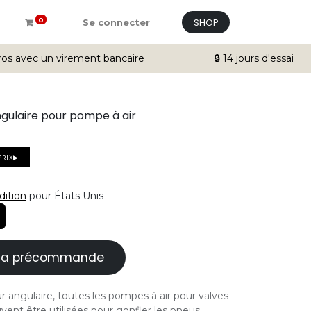
SHOP
0
Se connecter
ros avec un virement bancaire
🔒 14 jours d'essai
gulaire pour pompe à air
PRIX▶
dition
pour États Unis
à la précommande
r angulaire, toutes les pompes à air pour valves
ent être utilisées pour gonfler les pneus