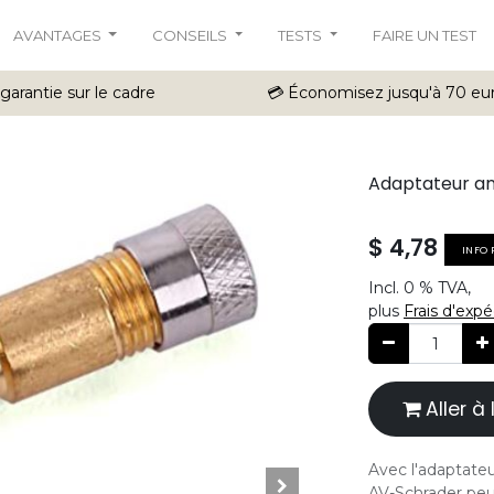
AVANTAGES
CONSEILS
TESTS
FAIRE UN TEST
 garantie sur le cadre
💳 Économisez jusqu'à 70 eu
Adaptateur an
$
4,78
INFO 
Incl.
0 %
TVA,
plus
Frais d'expé
Aller 
Avec l'adaptateu
AV-Schrader peuv