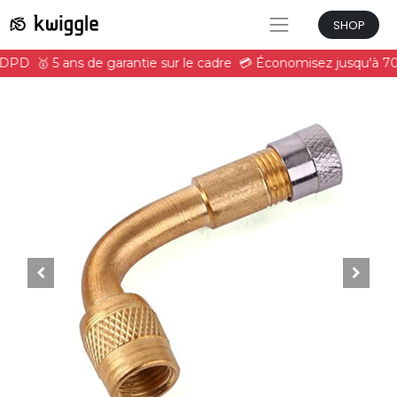
SHOP
L/DPD
🥇 5 ans de garantie sur le cadre
💳 Économisez jusqu'à 70