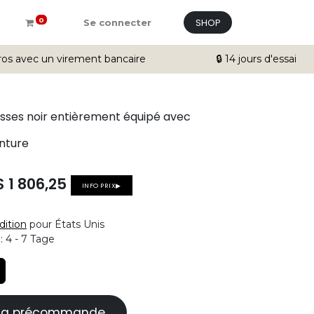
SHOP
0
Se connecter
ros avec un virement bancaire
🔒 14 jours d'essai
esses noir entièrement équipé avec
inture
$
1 806,25
INFO PRIX▶
dition
pour États Unis
n:
4 - 7 Tage
à la précommande