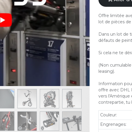
Offre limitée av
lot de pièces de
Dans un lot de t
défauts de peint
Si cela ne te dér
(Non cumulable a
leasing).
Information pour
offre avec DHL P
vers l'Amérique e
contrepartie, tu
Couleur
:
Engrenages
: