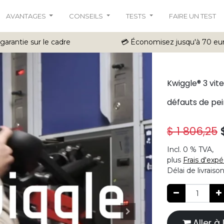
AVANTAGES
CONSEILS
TESTS
FAIRE UN TEST
 garantie sur le cadre
💳 Économisez jusqu'à 70 eu
Kwiggle® 3 vit
défauts de pe
$
1 806,25
Incl.
0 %
TVA,
plus
Frais d'expé
Délai de livraiso
Aller 