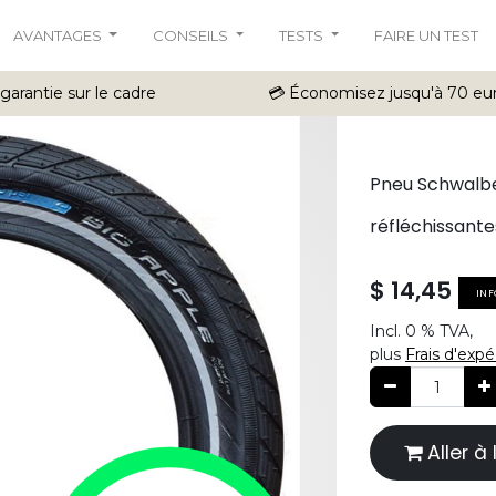
AVANTAGES
CONSEILS
TESTS
FAIRE UN TEST
 garantie sur le cadre
💳 Économisez jusqu'à 70 eu
Pneu Schwalbe
réfléchissant
$
14,45
INF
Incl.
0 %
TVA,
plus
Frais d'expé
Aller 