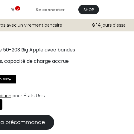
SHOP
0
Se connecter
ros avec un virement bancaire
🔒 14 jours d'essai
 50-203 Big Apple avec bandes
es, capacité de charge accrue
O PRIX▶
dition
pour États Unis
à la précommande