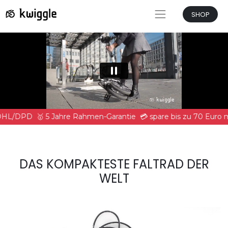
SHOP
 DHL/DPD
🥇 5 Jahre Rahmen-Garantie
💳 spare bis zu 70 Euro
DAS KOMPAKTESTE FALTRAD DER
WELT