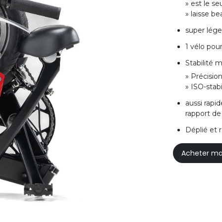
» est le se
» laisse b
super lége
1 vélo pour
Stabilité
» Précisio
» ISO-stabi
aussi rapi
rapport de
Déplié et 
Acheter ma