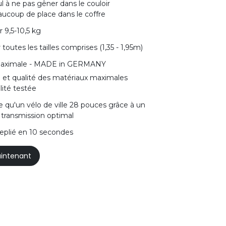
ul à ne pas gêner dans le couloir
eaucoup de place dans le coffre
r 9,5-10,5 kg
 toutes les tailles comprises (1,35 - 1,95m)
 maximale - MADE in GERMANY
n et qualité des matériaux maximales
lité testée
de qu'un vélo de ville 28 pouces grâce à un
 transmission optimal
replié en 10 secondes
intenant