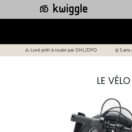
🚴 Livré prêt à rouler par DHL/DPD
🥇 5 ans
LE VÉL