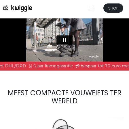
SHOP
 met DHL/DPD
🥇 5 jaar framegarantie
💳 bespaar tot 70 euro met
MEEST COMPACTE VOUWFIETS TER
WERELD