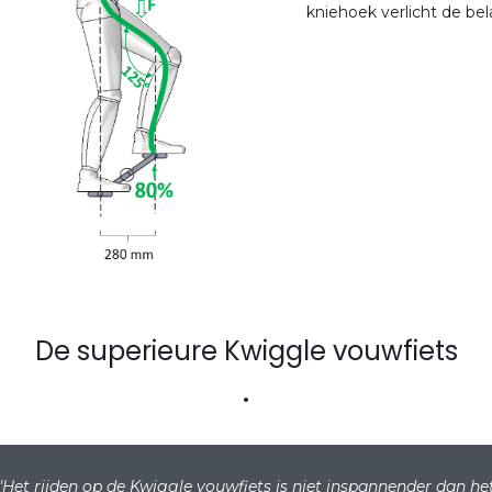
kniehoek verlicht de bel
De superieure Kwiggle vouwfiets
.
"Het rijden op de Kwiggle vouwfiets is niet inspannender dan he