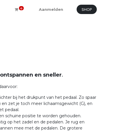
SHOP
0
Aanmelden
 ontspannen en sneller
.
daarvoor:
chter bij het drukpunt van het pedaal. Zo spaar
) en zet je toch meer lichaamsgewicht (G), en
et pedaal.
een schuine positie te worden gehouden.
atig op het zadel en de pedalen. Je rug en
annen mee met de pedalen. De grotere