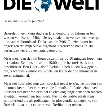
.
De Wereld, vrijdag 29 juli 2022
Brieselang, een klein stadje in Brandenburg, 30 kilometer ten
westen van Berlijn-Mitte. De regionale trein vertrekt één keer per
uur naar de hoofdstad. De laatste om 2:06. Op zich komt het
ongelegen dat mijn oud-klasgenoot uitgerekend hier zijn 30e
verjaardag viert, op een zaterdagavond.
Maar meer dan dat, hij bouwde zijn huis op 30 minuten lopen van
het station. Een bus die al om 19:00 op de heenreis is, is niet
beschikbaar. Een Uber - alsof. Gelukkig heb ik een Kwiggle bij
me, 's werelds kleinste vouwfiets, en leg ik de drie kilometer in
zeven minuten af.
Maar het hoeft niet eens zo'n speciaal geval te zijn. Te midden van
de ommekeer in het verkeer en de "brandstofinflatie" zitten veel
Duitsers met het probleem dat ze elke dag lange afstanden moeten
afleggen, vooral naar hun werk. Niet in de laatste plaats mijn
schoolvriend die als politieagent in ploegendienst dagelijks van
Brieselang naar het centrum van Berlijn moet reizen.